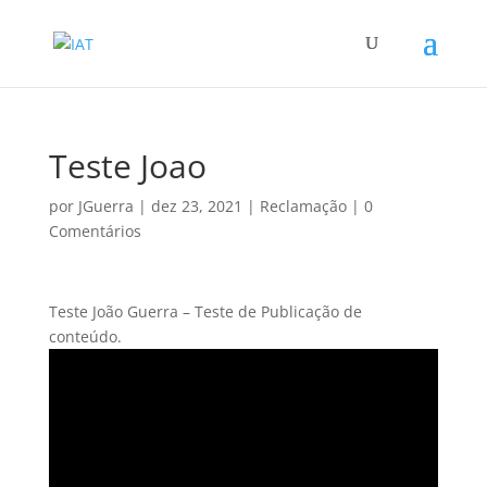
Teste Joao
por
JGuerra
|
dez 23, 2021
|
Reclamação
|
0
Comentários
Teste João Guerra – Teste de Publicação de
conteúdo.