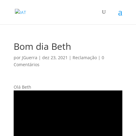
Bom dia Beth
por
JGuerra
|
dez 23, 2021
|
Reclamação
|
0
Comentários
Olá Beth